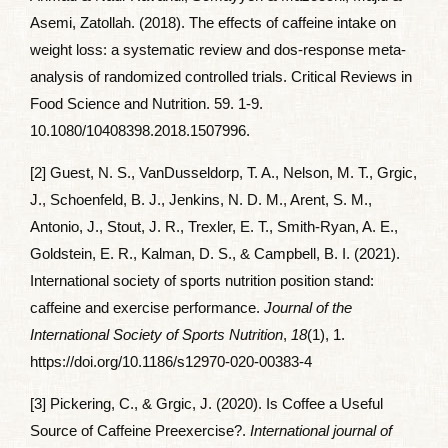
Asemi, Zatollah. (2018). The effects of caffeine intake on
weight loss: a systematic review and dos-response meta-
analysis of randomized controlled trials. Critical Reviews in
Food Science and Nutrition. 59. 1-9.
10.1080/10408398.2018.1507996.
[2] Guest, N. S., VanDusseldorp, T. A., Nelson, M. T., Grgic,
J., Schoenfeld, B. J., Jenkins, N. D. M., Arent, S. M.,
Antonio, J., Stout, J. R., Trexler, E. T., Smith-Ryan, A. E.,
Goldstein, E. R., Kalman, D. S., & Campbell, B. I. (2021).
International society of sports nutrition position stand:
caffeine and exercise performance.
Journal of the
International Society of Sports Nutrition
,
18
(1), 1.
https://doi.org/10.1186/s12970-020-00383-4
[3] Pickering, C., & Grgic, J. (2020). Is Coffee a Useful
Source of Caffeine Preexercise?.
International journal of