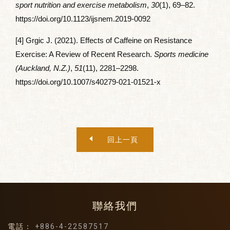
sport nutrition and exercise metabolism
,
30
(1), 69–82.
https://doi.org/10.1123/ijsnem.2019-0092
[4] Grgic J. (2021). Effects of Caffeine on Resistance
Exercise: A Review of Recent Research.
Sports medicine
(Auckland, N.Z.)
,
51
(11), 2281–2298.
https://doi.org/10.1007/s40279-021-01521-x
回上一頁
聯絡我們
電話：
+886-4-22587517